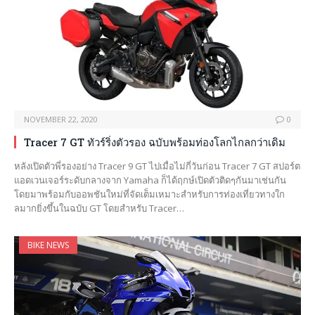
NOVEMBER 22, 2020
0
Tracer 7 GT ทัวร์ริ่งตัวรอง ฉบับพร้อมท่องโลกไกลกว่าเดิม
หลังเปิดตัวพี่รองอย่าง Tracer 9 GT ไปเมื่อไม่กี่วันก่อน Tracer 7 GT สปอร์ต
แอดเวนเจอร์ระดับกลางจาก Yamaha ก็ได้ฤกษ์เปิดตัวติดๆกันมาเช่นกัน
โดยมาพร้อมกับออพชันใหม่ที่จัดเต็มเหมาะสำหรับการท่องเที่ยวทางใก
ลมากยิ่งขึ้นในฉบับ GT โดยสำหรับ Tracer…
BIKE NEWS