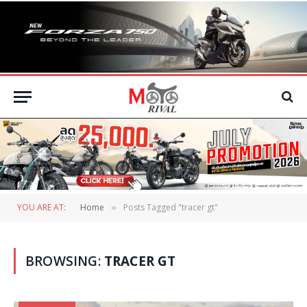
YOU ARE AT:
Home
Posts Tagged "tracer gt"
»
BROWSING:
TRACER GT