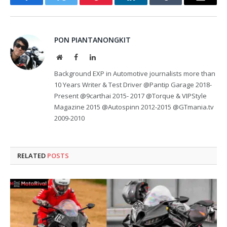
Facebook
Twitter
Pinterest
LinkedIn
Tumblr
Email
PON PIANTANONGKIT
Website
Facebook
LinkedIn
Background EXP in Automotive journalists more than
10 Years Writer & Test Driver @Pantip Garage 2018-
Present @9carthai 2015- 2017 @Torque & VIPStyle
Magazine 2015 @Autospinn 2012-2015 @GTmania.tv
2009-2010
RELATED
POSTS