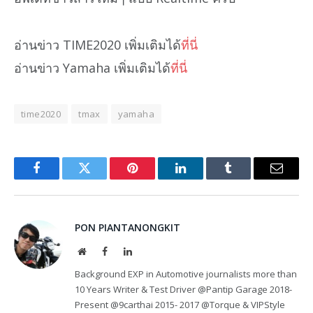
อ่านข่าว TIME2020 เพิ่มเติมได้
ที่นี่
อ่านข่าว Yamaha เพิ่มเติมได้
ที่นี่
time2020
tmax
yamaha
Facebook
Twitter
Pinterest
LinkedIn
Tumblr
Email
PON PIANTANONGKIT
Website
Facebook
LinkedIn
Background EXP in Automotive journalists more than
10 Years Writer & Test Driver @Pantip Garage 2018-
Present @9carthai 2015- 2017 @Torque & VIPStyle