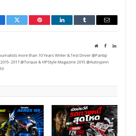
cebook
Twitter
Pinterest
LinkedIn
Tumblr
Email
Website
Facebook
LinkedIn
urnalists more than 10 Years Writer & Test Driver @Pantip
 2015- 2017 @Torque & VIPStyle Magazine 2015 @Autospinn
10