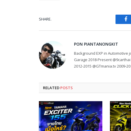
SHARE.
Fa
PON PIANTANONGKIT
Background EXP in Automotive jo
Garage 2018-Present @9carthai
2012-2015 @GTmania.tv 2009-20
RELATED
POSTS