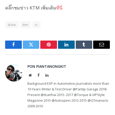
คลิ๊กชมข่าว KTM เพิ่มเติม
ที่นี่
duke
ktm
rc
Facebook
Twitter
Pinterest
LinkedIn
Tumblr
Email
PON PIANTANONGKIT
Website
Facebook
LinkedIn
Background EXP in Automotive journalists more than
10 Years Writer & Test Driver @Pantip Garage 2018-
Present @9carthai 2015- 2017 @Torque & VIPStyle
Magazine 2015 @Autospinn 2012-2015 @GTmania.tv
2009-2010