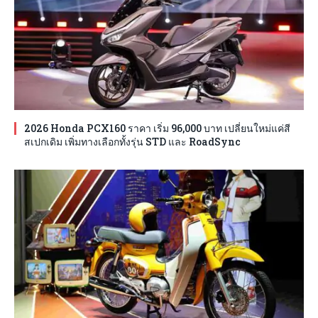
2026 Honda PCX160 ราคา เริ่ม 96,000 บาท เปลี่ยนใหม่แค่สี
สเปกเดิม เพิ่มทางเลือกทั้งรุ่น STD และ RoadSync