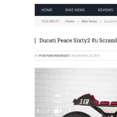
HOME
BIKE NEWS
REVIEWS
YOU ARE AT:
Home
Bike News
Ducati P
»
»
Ducati Peace Sixty2 จับ Scramb
BY
PON PIANTANONGKIT
ON
JANUARY 26, 2016