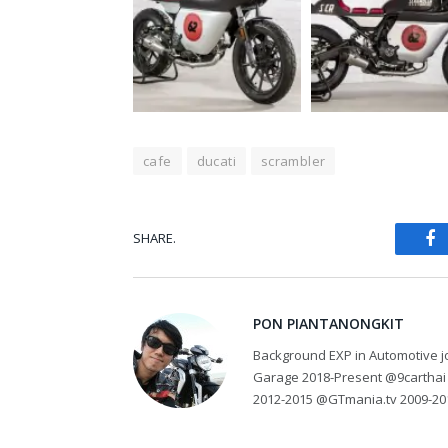
cafe
ducati
scrambler
SHARE.
Fa
PON PIANTANONGKIT
Background EXP in Automotive jo
Garage 2018-Present @9carthai
2012-2015 @GTmania.tv 2009-20