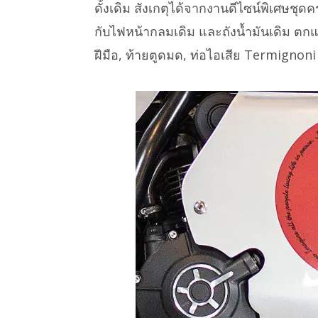
ดั้งเดิม สังเกตุได้จากงานดีไซน์พิเศษชุดค
กับไฟหน้ากลมเดิม และถังน้ำมันเดิม ตกแ
ฝีมือ, ท้ายตูดมด, ท่อไอเสีย Termignoni