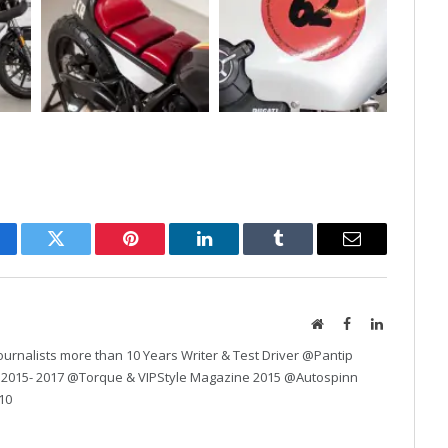
cebook
Twitter
Pinterest
LinkedIn
Tumblr
Email
Website
Facebook
LinkedIn
urnalists more than 10 Years Writer & Test Driver @Pantip
 2015- 2017 @Torque & VIPStyle Magazine 2015 @Autospinn
10