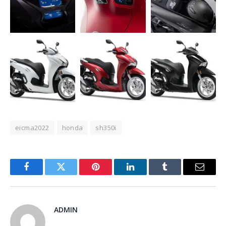
eicma2022
honda
sh350i
Facebook
Twitter
Pinterest
LinkedIn
Tumblr
Email
ADMIN