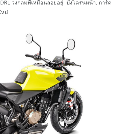
L วงกลมที่เหมือนลอยอยู่, บังโครนหน้า, การ์ด
ใหม่