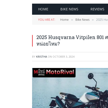
HOME
BIKE NEWS
REVIEWS
YOU ARE AT:
Home
Bike News
2025 Hu
»
»
2025 Husqvarna Vitpilen 801 
หน่อยไหม?
BY
KRISTHA
ON
OCTOBER 3, 2024