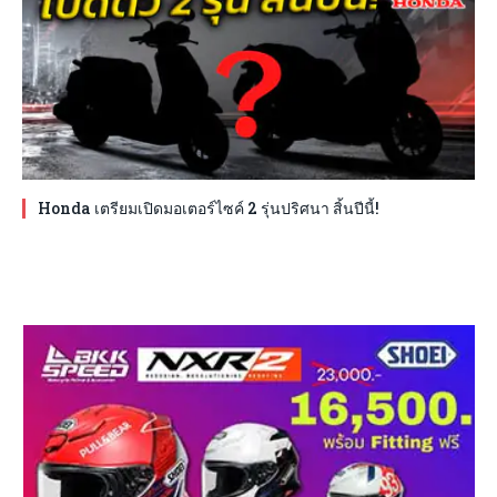
Honda เตรียมเปิดมอเตอร์ไซค์ 2 รุ่นปริศนา สิ้นปีนี้!