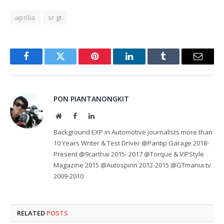
aprilia
sr gt
Facebook
Twitter
Pinterest
LinkedIn
Tumblr
Email
PON PIANTANONGKIT
Website
Facebook
LinkedIn
Background EXP in Automotive journalists more than
10 Years Writer & Test Driver @Pantip Garage 2018-
Present @9carthai 2015- 2017 @Torque & VIPStyle
Magazine 2015 @Autospinn 2012-2015 @GTmania.tv
2009-2010
RELATED
POSTS