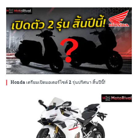
Honda เตรียมเปิดมอเตอร์ไซค์ 2 รุ่นปริศนา สิ้นปีนี้!