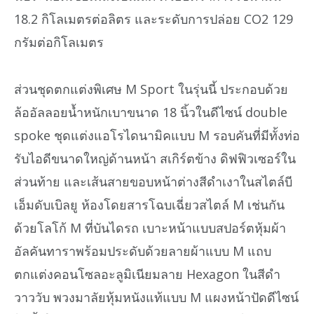
18.2 กิโลเมตรต่อลิตร และระดับการปล่อย CO2 129
กรัมต่อกิโลเมตร
ส่วนชุดตกแต่งพิเศษ M Sport ในรุ่นนี้ ประกอบด้วย
ล้ออัลลอยน้ำหนักเบาขนาด 18 นิ้วในดีไซน์ double
spoke ชุดแต่งแอโรไดนามิคแบบ M รอบคันที่มีทั้งท่อ
รับไอดีขนาดใหญ่ด้านหน้า สเกิร์ตข้าง ดิฟฟิวเซอร์ใน
ส่วนท้าย และเส้นสายขอบหน้าต่างสีดำเงาในสไตล์บี
เอ็มดับเบิลยู ห้องโดยสารโฉบเฉี่ยวสไตล์ M เช่นกัน
ด้วยโลโก้ M ที่บันไดรถ เบาะหน้าแบบสปอร์ตหุ้มผ้า
อัลคันทาราพร้อมประดับด้วยลายผ้าแบบ M แถบ
ตกแต่งคอนโซลอะลูมิเนียมลาย Hexagon ในสีดำ
วาววับ พวงมาลัยหุ้มหนังแท้แบบ M แผงหน้าปัดดีไซน์