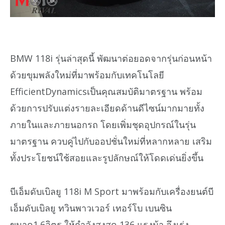
BMW 118i รุ่นล่าสุดนี้ พัฒนาต่อยอดจากรุ่นก่อนหน้า
ด้วยขุมพลังใหม่ที่มาพร้อมกับเทคโนโลยี
EfficientDynamicsเป็นคุณสมบัติมาตรฐาน พร้อม
ด้วยการปรับแต่งรายละเอียดด้านดีไซน์มากมายทั้ง
ภายในและภายนอกรถ โดยเพิ่มชุดอุปกรณ์ในรุ่น
มาตรฐาน ควบคู่ไปกับออปชั่นใหม่ที่หลากหลาย เสริม
ทั้งประโยชน์ใช้สอยและรูปลักษณ์ให้โดดเด่นยิ่งขึ้น
บีเอ็มดับเบิลยู 118i M Sport มาพร้อมกับเครื่องยนต์บี
เอ็มดับเบิลยู ทวินพาวเวอร์ เทอร์โบ เบนซิน
ขนาด1.6ลิตร ให้กำลังสูงสุด 136 แรงม้า จึงเร่ง