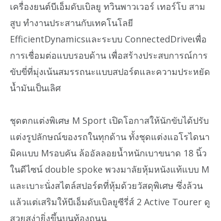
เครื่องยนต์บีเอ็มดับเบิลยู ทวินพาวเวอร์ เทอร์โบ สาม
สูบ ทำงานประสานกับเทคโนโลยี
EfficientDynamicsและระบบ ConnectedDriveเพื่อ
การเชื่อมต่อแบบรอบด้าน เพื่อสร้างประสบการณ์การ
ขับขี่ที่มุ่งเน้นสมรรถนะแบบสปอร์ตและความประหยัด
น้ำมันเป็นเลิศ
ชุดตกแต่งพิเศษ M Sport เปิดโอกาสให้นักขับได้ปรับ
แต่งรูปลักษณ์ของรถในทุกด้าน ทั้งชุดแต่งแอโรไดนา
มิคแบบ Mรอบคัน ล้ออัลลอยน้ำหนักเบาขนาด 18 นิ้ว
ในดีไซน์ double spoke พวงมาลัยหุ้มหนังแท้แบบ M
และเบาะนั่งสไตล์สปอร์ตที่หุ้มด้วยวัสดุพิเศษ ซึ่งล้วน
แล้วแต่เสริมให้บีเอ็มดับเบิลยูซีรี่ส์ 2 Active Tourer ดู
สวยสง่ายิ่งขึ้นบนท้องถนน