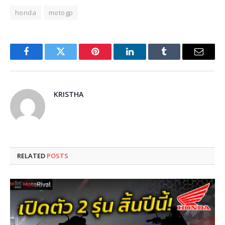
honda
motogp
Facebook
Twitter
Pinterest
LinkedIn
Tumblr
Email
KRISTHA
RELATED
POSTS