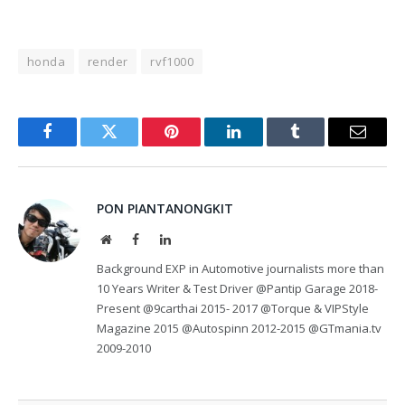
honda
render
rvf1000
Facebook
Twitter
Pinterest
LinkedIn
Tumblr
Email
PON PIANTANONGKIT
Website
Facebook
LinkedIn
Background EXP in Automotive journalists more than
10 Years Writer & Test Driver @Pantip Garage 2018-
Present @9carthai 2015- 2017 @Torque & VIPStyle
Magazine 2015 @Autospinn 2012-2015 @GTmania.tv
2009-2010