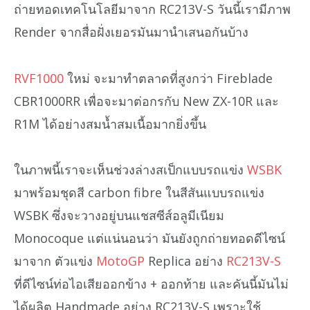
ถ่ายทอดเทคโนโลยีมาจาก RC213V-S วันนี้เรามีภาพ
Render จากสื่อฝั่งเยอรมันมานำเสนอกันบ้าง
RVF1000
ใหม่ จะมาทำตลาดที่สูงกว่า Fireblade
CBR1000RR เพื่อจะมาต่อกรกับ New ZX-10R และ
R1M ได้อย่างสมน้ำสมเนื้อมากยิ่งขึ้น
ในภาพนี้เราจะเห็นช่วงล่างสเป็กแบบรถแข่ง
WSBK
มาพร้อมชุดสี carbon fibre ในสีสันแบบรถแข่ง
WSBK ซึ่งจะวางอยู่บนแชสซีส์อลูมีเนียม
Monocoque แต่แน่นอนว่า มันยังถูกถ่ายทอดดีไซน์
มาจาก ตัวแข่ง
MotoGP
Replica อย่าง
RC213V-S
ที่ดีไซน์ท่อไอเสียออกข้าง + ออกท้าย และคันนี้มันไม่
ได้ผลิต Handmade อย่าง RC213V-S เพราะใช้