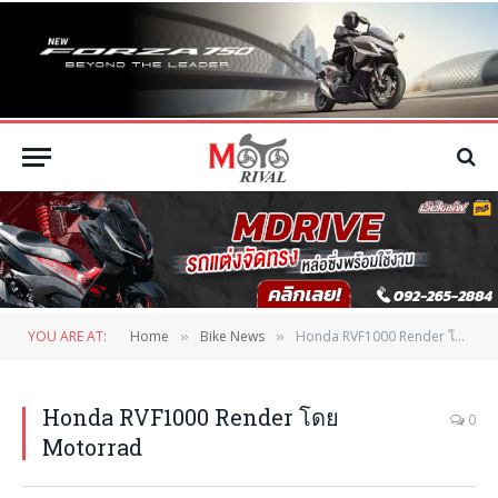
YOU ARE AT:
Home
Bike News
Honda RVF1000 Render โดย Motorrad
»
»
Honda RVF1000 Render โดย
0
Motorrad