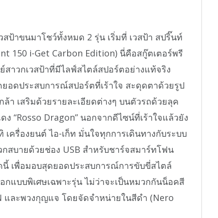
ป้าขนมาโชว์ทั้งหมด 2 รุ่น เริ่มที่ เวสป้า สปริ๊นท์
nt 150 i-Get Carbon Edition) นี่คือสกู๊ตเตอร์พรี
ย์สาวกเวสป้าที่มีไลฟ์สไตล์สปอร์ตอย่างแท้จริง
สุดยอดประสบการณ์สปอร์ตที่เร้าใจ สะดุดตาด้วยรูป
็กกล้า เสริมด้วยรายละเอียดต่างๆ บนตัวรถด้วยลุค
ดง “Rosso Dragon” นอกจากดีไซน์ที่เร้าใจแล้วยัง
 เครื่องยนต์ ไอ-เก็ท มั่นใจทุกการเดินทางกับระบบ
ดวกสบายด้วยช่อง USB สำหรับชาร์จสมาร์ทโฟน
ดนี้ เพื่อมอบสุดยอดประสบการณ์การขับขี่สไตล์
ยมออกแบบพิเศษเฉพาะรุ่น ไม่ว่าจะเป็นหมวกกันน็อคสี
้าบัฟ และพวงกุญแจ โดยจัดจำหน่ายในสีดำ (Nero