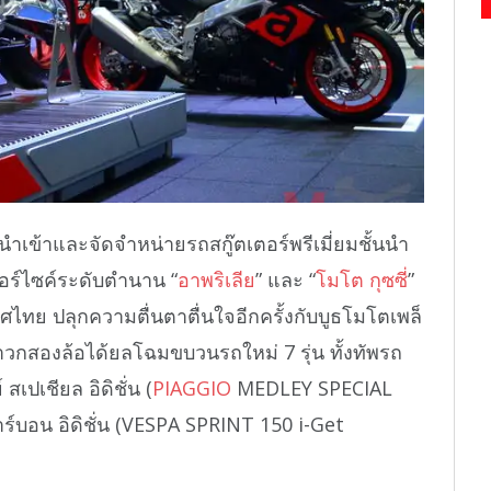
้นำเข้าและจัดจำหน่ายรถสกู๊ตเตอร์พรีเมี่ยมชั้นนำ
ตอร์ไซค์ระดับตำนาน “
อาพริเลีย
” และ “
โมโต กุซซี่
”
ทศไทย ปลุกความตื่นตาตื่นใจอีกครั้งกับบูธโมโตเพล็
วกสองล้อได้ยลโฉมขบวนรถใหม่ 7 รุ่น ทั้งทัพรถ
 สเปเชียล อิดิชั่น (
PIAGGIO
MEDLEY SPECIAL
าร์บอน อิดิชั่น (VESPA SPRINT 150 i-Get