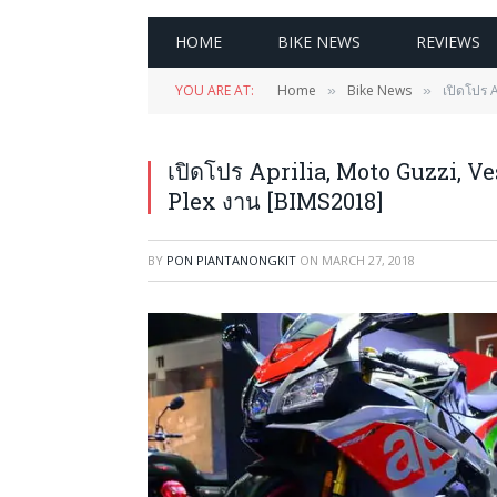
HOME
BIKE NEWS
REVIEWS
YOU ARE AT:
Home
Bike News
เปิดโปร 
»
»
เปิดโปร Aprilia, Moto Guzzi, V
Plex งาน [BIMS2018]
BY
PON PIANTANONGKIT
ON
MARCH 27, 2018