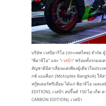
บริษัท เวสปิอาริโอ (ประเทศไทย) จำกัด ผู
“พิอาจิโอ” และ “
เวสป้า
” พร้อมทั้งรถมอเ
สัญชาติอิตาเลี่ยนแต่เพียงผู้เดียวในประเ
กซ์ แบงค็อก (Motoplex Bangkok) ให้สา
สกู๊ตเตอร์พรีเมี่ยม ได้แก่ พิอาจิโอ เมดเลย์
EDITION), เวสป้า สปริ๊นท์ 150 ไอ-เก็ต ค
CARBON EDITION), เวสป้า