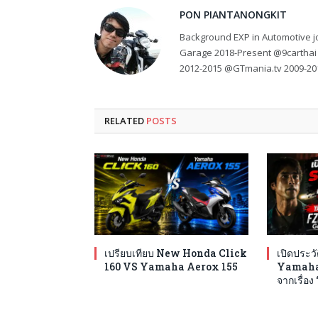
PON PIANTANONGKIT
Background EXP in Automotive jo
Garage 2018-Present @9carthai
2012-2015 @GTmania.tv 2009-20
RELATED
POSTS
เปรียบเทียบ New Honda Click
เปิดประวั
160 VS Yamaha Aerox 155
Yamaha 
จากเรื่อ