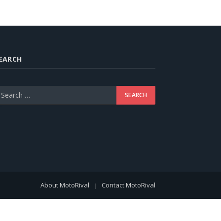
EARCH
About MotoRival
Contact MotoRival