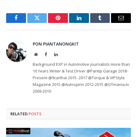
Facebook
Twitter
Pinterest
LinkedIn
Tumblr
Email
PON PIANTANONGKIT
Website
Facebook
LinkedIn
Background EXP in Automotive journalists more than
10 Years Writer & Test Driver @Pantip Garage 2018-
Present @9carthai 2015- 2017 @Torque & VIPStyle
Magazine 2015 @Autospinn 2012-2015 @GTmania.tv
2009-2010
RELATED
POSTS