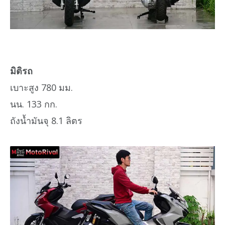
มิติรถ
เบาะสูง 780 มม.
นน. 133 กก.
ถังน้ำมันจุ 8.1 ลิตร