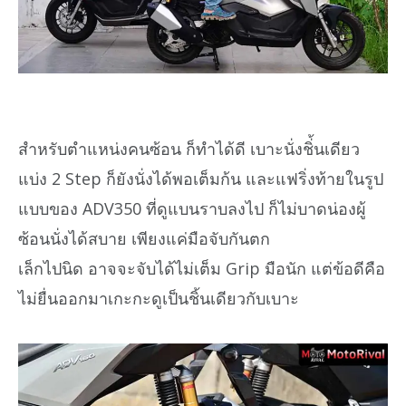
สำหรับตำแหน่งคนซ้อน ก็ทำได้ดี เบาะนั่งชิ่้นเดียว
แบ่ง 2 Step ก็ยังนั่งได้พอเต็มก้น และแฟริ่งท้ายในรูป
แบบของ ADV350 ที่ดูแบนราบลงไป ก็ไม่บาดน่องผู้
ซ้อนนั่งได้สบาย เพียงแค่มือจับกันตก
เล็กไปนิด อาจจะจับได้ไม่เต็ม Grip มือนัก แต่ข้อดีคือ
ไม่ยื่นออกมาเกะกะดูเป็นชิ้นเดียวกับเบาะ