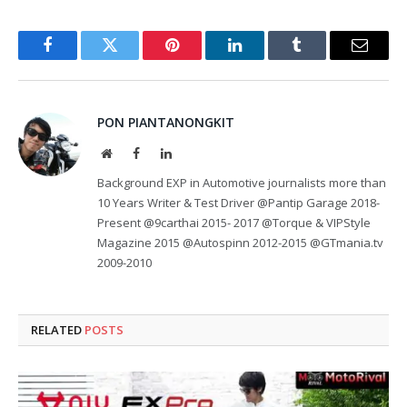
Facebook
Twitter
Pinterest
LinkedIn
Tumblr
Email
PON PIANTANONGKIT
Website
Facebook
LinkedIn
Background EXP in Automotive journalists more than
10 Years Writer & Test Driver @Pantip Garage 2018-
Present @9carthai 2015- 2017 @Torque & VIPStyle
Magazine 2015 @Autospinn 2012-2015 @GTmania.tv
2009-2010
RELATED
POSTS