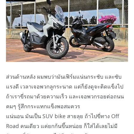
ส่วนด้านหลัง ผมพบว่ามันเฟิร์มแน่นกระชับ และซับ
แรงดี เวลาเจอพวกลูกระนาด แต่ก็ยังดูจะติดแข็งไป
ถ้าเราขี่รถมาด้วยความเร็ว และเจอพวกรอยต่อถนน
คมๆ รู้สึกกระแทกแข็งพอสมควร
แน่นอน มันเป็น SUV bike สายลุย ถ้าไปขี่ทาง Off
Road คนเดียว แค่ยกก้นขึ้นหน่อย ก็ใส่ได้เลยไม่มี