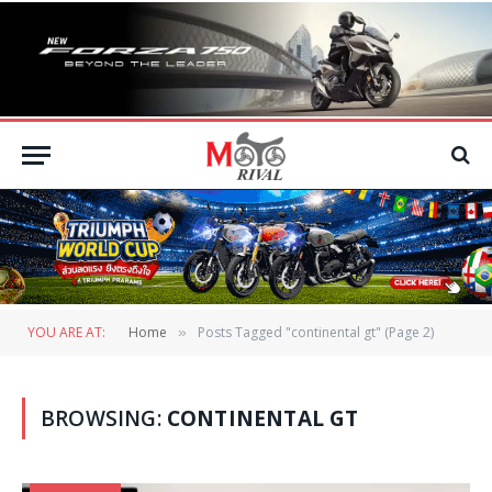
YOU ARE AT:
Home
Posts Tagged "continental gt" (Page 2)
»
BROWSING:
CONTINENTAL GT