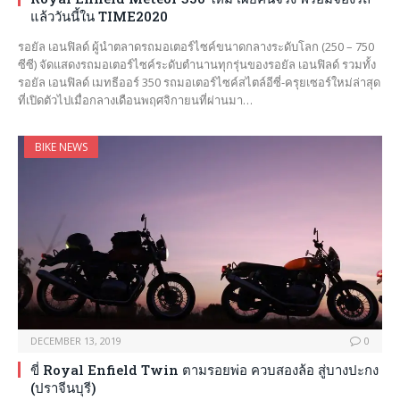
แล้ววันนี้ใน TIME2020
รอยัล เอนฟิลด์ ผู้นำตลาดรถมอเตอร์ไซค์ขนาดกลางระดับโลก (250 – 750
ซีซี) จัดแสดงรถมอเตอร์ไซค์ระดับตำนานทุกรุ่นของรอยัล เอนฟิลด์ รวมทั้ง
รอยัล เอนฟิลด์ เมทธีออร์ 350 รถมอเตอร์ไซค์สไตล์อีซี่-ครุยเซอร์ใหม่ล่าสุด
ที่เปิดตัวไปเมื่อกลางเดือนพฤศจิกายนที่ผ่านมา…
BIKE NEWS
DECEMBER 13, 2019
0
ขี่ Royal Enfield Twin ตามรอยพ่อ ควบสองล้อ สู่บางปะกง
(ปราจีนบุรี)