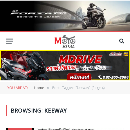
YOU ARE AT:
Home
Posts Tagged "keeway" (Page 4)
»
BROWSING:
KEEWAY