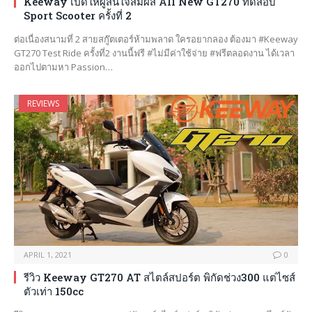
Keeway เปิดให้ผู้สนใจสัมผัส All New GT270 ทดสอบ
Sport Scooter ครั้งที่ 2
ต่อเนื่องสนามที่ 2 สายสกู๊ตเตอร์ห้ามพลาด ใครอยากลอง ต้องมา #Keeway
GT270 Test Ride ครั้งที่2 งานนี้ฟรี #ไม่มีค่าใช้จ่าย #ฟรีตลอดงาน ได้เวลา
ออกไปตามหา Passion…
REVIEWS
APRIL 1, 2021
0
รีวิว Keeway GT270 AT สไตล์สปอร์ต พิกัดช่วง300 แต่ไซส์
ตัวเท่า 150cc