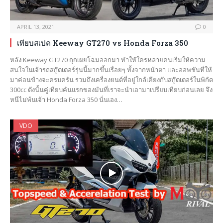
APRIL 13, 2021
0
เทียบสเปค Keeway GT270 vs Honda Forza 350
หลัง Keeway GT270 ถุกเผยโฉมออกมา ทำให้ใครหลายคนเริ่มให้ความ
สนใจในเจ้ารถสกู๊ตเตอร์รุ่นนี้มากขึ้นเรื่อยๆ ทั้งจากหน้าตา และออพชันที่ให้
มาค่อนข้างจะครบครัน รวมถึงเครื่องยนต์ที่อยู่ใกล้เคียงกับสกู๊ตเตอร์ในพิกัด
300cc ดังนั้นคู่เทียบคันแรกของมันที่เราจะนำเอามาเปรียบเทียบก่อนเลย จึง
หนีไม่พ้นเจ้า Honda Forza 350 นั่นเอง…
VDO