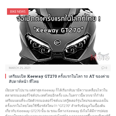
BIKE NEWS
MARCH 25, 2021
0
เตรียมเปิด Keeway GT270 ครั้งแรกในโลก รถ AT ของค่าย
สัปดาห์หน้า ที่ไทย
เงียบหายไปนาน แต่ล่าสุด Keeway ก็ได้เริ่มกลับมามีความเคลื่อนไหวใน
ตลาดรถมอเตอร์ไซค์ประเทศไทยอีกครั้ง และในคราวนี้พวกเขาก็กำลัง
เตรียมแผนที่จะเปิดตัวรถมอเตอร์ไซค์แนวสกู๊ตเตอร์รุ่นใหม่ของตนเองเป็น
ครั้งแรกในไทยโดยใช้ชื่อรหัสใหมว่า “GT270” สำหรับข้อมูลในเบื้องต้น
เกี่ยวกับ Keeway GT270 นั้น ณ ขณะนี้ทาง Keeway ยังไม่ได้มีการปล่อย
ข้อมูลใดๆของมันออกมามากมายเท่าไหร่นัก นอกจากการขึ้นภาพทีเซอร์ที่