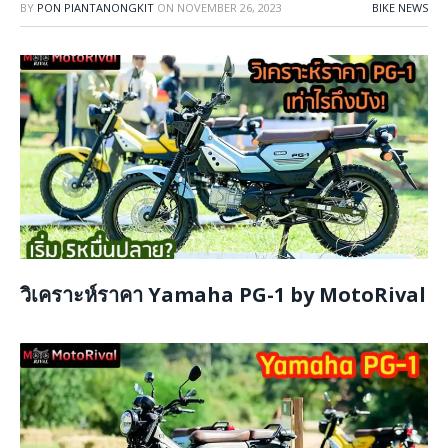
BY
PON PIANTANONGKIT
ON
NOVEMBER 26, 2023
BIKE NEWS
วิเคราะห์ราคา Yamaha PG-1 by MotoRival