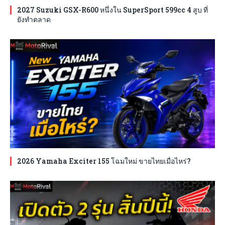
2027 Suzuki GSX-R600 หนึ่งใน SuperSport 599cc 4 สูบ ที่
ยังทำตลาด
2026 Yamaha Exciter 155 โฉมใหม่ ขายไทยเมื่อไหร่?