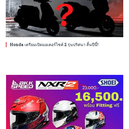
Honda เตรียมเปิดมอเตอร์ไซค์ 2 รุ่นปริศนา สิ้นปีนี้!