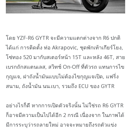
โดย YZF-R6 GYTR จะมีความแตกต่างจาก R6 ปกติ
ได้แก่ การติดตั้ง ท่อ Akrapovic, ชุดพักเท้าเกียร์โยง,
โซ่ทอง 520 มากับสเตอร์หน้า 15T และหลัง 46T, สาย
เบรกถักสแตนเลส, สวิทช์ On-Off ที่ตัวรถ แทนการไข
กุญแจ, ฝาถังน้ำมันแบบไม่ต้องไขกุญแจเปิด, แฟริ่ง
สนาม, ถังน้ำมัน นน.เบา, รวมถึง ECU ของ GYTR
อย่างไรก็ดี หากการเปิดตัวจริงนั้น ไม่ใช่รถ R6 GYTR
ก็อาจมีความเป็นไปได้อีก 2 กรณี เนื่องจาก ในภาพได้
มีการระบุว่ารถลายใหม่ อาจจะหมายถึงรถตัวแข่ง