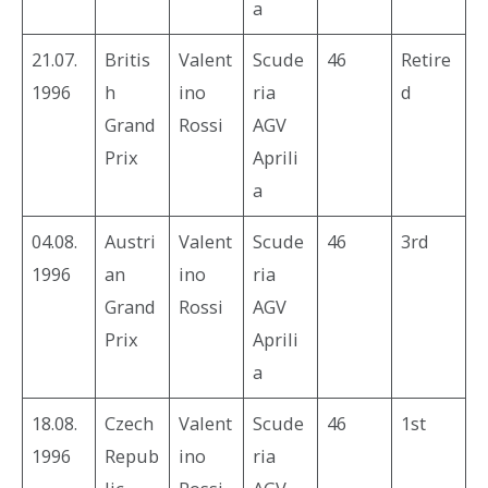
a
21.07.
Britis
Valent
Scude
46
Retire
1996
h
ino
ria
d
Grand
Rossi
AGV
Prix
Aprili
a
04.08.
Austri
Valent
Scude
46
3rd
1996
an
ino
ria
Grand
Rossi
AGV
Prix
Aprili
a
18.08.
Czech
Valent
Scude
46
1st
1996
Repub
ino
ria