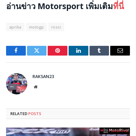
อ่านข่าว Motorsport เพิ่มเติม
ที่นี่
aprilia
motogp
rossi
Facebook
Twitter
Pinterest
LinkedIn
Tumblr
Email
RAKSAN23
Website
RELATED
POSTS