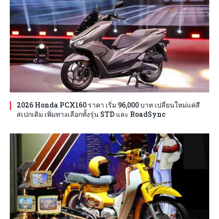
2026 Honda PCX160 ราคา เริ่ม 96,000 บาท เปลี่ยนใหม่แค่สี
สเปกเดิม เพิ่มทางเลือกทั้งรุ่น STD และ RoadSync