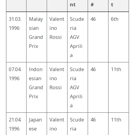
nt
#
t
31.03.
Malay
Valent
Scude
46
6th
1996
sian
ino
ria
Grand
Rossi
AGV
Prix
Aprili
a
07.04.
Indon
Valent
Scude
46
11th
1996
esian
ino
ria
Grand
Rossi
AGV
Prix
Aprili
a
21.04.
Japan
Valent
Scude
46
11th
1996
ese
ino
ria