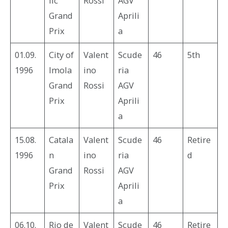
lic
Rossi
AGV
Grand
Aprili
Prix
a
01.09.
City of
Valent
Scude
46
5th
1996
Imola
ino
ria
Grand
Rossi
AGV
Prix
Aprili
a
15.08.
Catala
Valent
Scude
46
Retire
1996
n
ino
ria
d
Grand
Rossi
AGV
Prix
Aprili
a
06.10.
Rio de
Valent
Scude
46
Retire