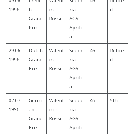
09.06.
Frenc
Valent
Scude
46
Retire
1996
h
ino
ria
d
Grand
Rossi
AGV
Prix
Aprili
a
29.06.
Dutch
Valent
Scude
46
Retire
1996
Grand
ino
ria
d
Prix
Rossi
AGV
Aprili
a
07.07.
Germ
Valent
Scude
46
5th
1996
an
ino
ria
Grand
Rossi
AGV
Prix
Aprili