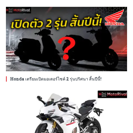
Honda เตรียมเปิดมอเตอร์ไซค์ 2 รุ่นปริศนา สิ้นปีนี้!