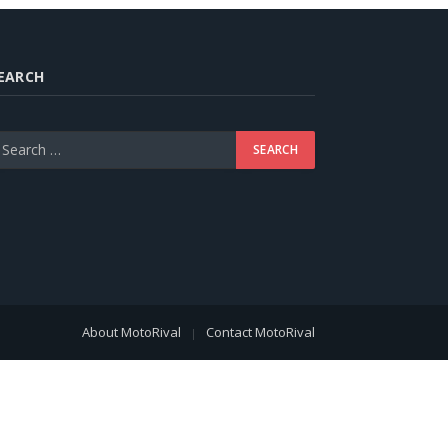
EARCH
About MotoRival
Contact MotoRival