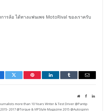
งการล้อ ได้ทางแฟนเพจ MotoRival ของเราครับ
cebook
Twitter
Pinterest
LinkedIn
Tumblr
Email
Website
Facebook
LinkedIn
urnalists more than 10 Years Writer & Test Driver @Pantip
 2015- 2017 @Torque & VIPStyle Magazine 2015 @Autospinn