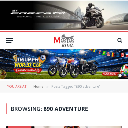
YOU ARE AT:
Home
Posts Tagged "890 adventure"
»
BROWSING:
890 ADVENTURE