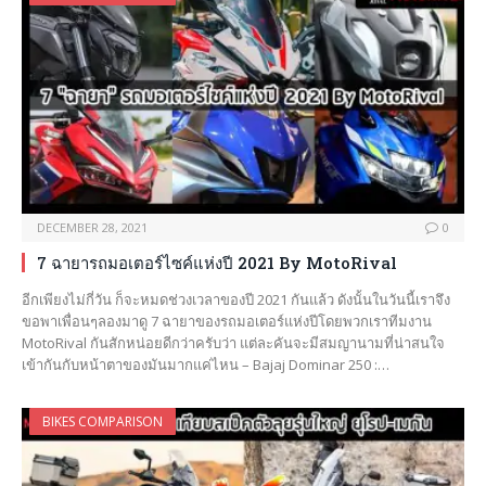
DECEMBER 28, 2021
0
7 ฉายารถมอเตอร์ไซค์แห่งปี 2021 By MotoRival
อีกเพียงไม่กี่วัน ก็จะหมดช่วงเวลาของปี 2021 กันแล้ว ดังนั้นในวันนี้เราจึง
ขอพาเพื่อนๆลองมาดู 7 ฉายาของรถมอเตอร์แห่งปีโดยพวกเราทีมงาน
MotoRival กันสักหน่อยดีกว่าครับว่า แต่ละคันจะมีสมญานามที่น่าสนใจ
เข้ากันกับหน้าตาของมันมากแค่ไหน – Bajaj Dominar 250 :…
BIKES COMPARISON