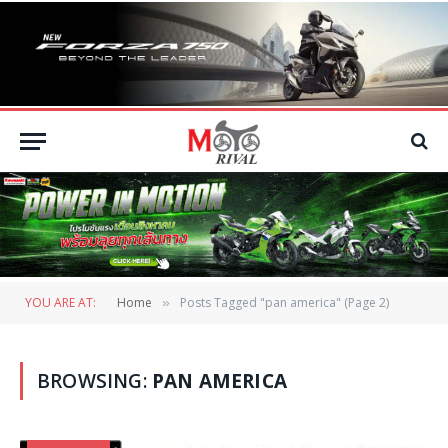
YOU ARE AT:
Home
Posts Tagged "pan america" (Page 2)
»
BROWSING:
PAN AMERICA