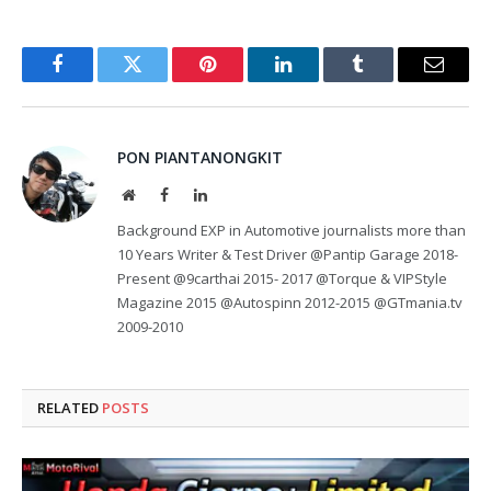
Facebook
Twitter
Pinterest
LinkedIn
Tumblr
Email
PON PIANTANONGKIT
Website
Facebook
LinkedIn
Background EXP in Automotive journalists more than
10 Years Writer & Test Driver @Pantip Garage 2018-
Present @9carthai 2015- 2017 @Torque & VIPStyle
Magazine 2015 @Autospinn 2012-2015 @GTmania.tv
2009-2010
RELATED
POSTS